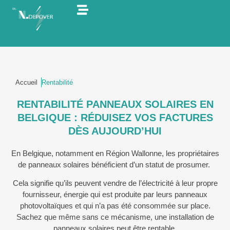
INSTALLATEUR
INSTALLATEUR
BORNES
BATTERIES
POMPE
DE
DE
ÉLECTRICITÉ
ÉLECTRICITÉ
DE
DE
À
PANNEAUX
PANNEAUX
RECHARGE​
STOCKAGE
CHALEUR
PHOTOVOLTAÏQUES
PHOTOVOLTAÏQUES
Accueil
Rentabilité
RENTABILITÉ PANNEAUX SOLAIRES EN
BELGIQUE : RÉDUISEZ VOS FACTURES
DÈS AUJOURD’HUI
En Belgique, notamment en Région Wallonne, les propriétaires
de panneaux solaires bénéficient d’un statut de prosumer.
Cela signifie qu’ils peuvent vendre de l’électricité à leur propre
fournisseur, énergie qui est produite par leurs panneaux
photovoltaïques et qui n’a pas été consommée sur place.
Sachez que même sans ce mécanisme, une installation de
panneaux solaires peut être rentable.