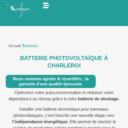
INSTALLATEUR
INSTALLATEUR
BORNES
BATTERIES
POMPE
DE
DE
ÉLECTRICITÉ
ÉLECTRICITÉ
DE
DE
À
PANNEAUX
PANNEAUX
RECHARGE​
STOCKAGE
CHALEUR
PHOTOVOLTAÏQUES
PHOTOVOLTAÏQUES
Accueil
Batteries
BATTERIE PHOTOVOLTAÏQUE À
CHARLEROI
Nous sommes agréés & recertifiés : la
garantie d’une qualité éprouvée.
Optimisez votre autoconsommation et réduisez votre
dépendance au réseau grâce à votre
batterie de stockage
.
Installer une batterie domestique pour panneaux
photovoltaïques, c’est franchir une nouvelle étape vers
l’indépendance énergétique
. Elle permet de stocker le
surplus de production solaire pendant la journée pour le